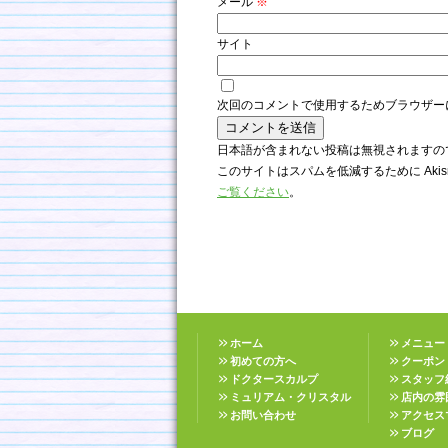
メール
※
サイト
次回のコメントで使用するためブラウザー
日本語が含まれない投稿は無視されますの
このサイトはスパムを低減するために Akis
ご覧ください
。
ホーム
メニュー
初めての方へ
クーポン
ドクタースカルプ
スタッフ
ミュリアム・クリスタル
店内の雰
お問い合わせ
アクセス
ブログ