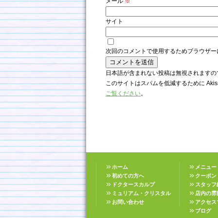
メール
※
サイト
次回のコメントで使用するためブラウザー
日本語が含まれない投稿は無視されますの
このサイトはスパムを低減するために Akis
ご覧ください
。
ホーム
メニュー
初めての方へ
クーポン
ドクタースカルプ
スタッフ
ミュリアム・クリスタル
店内の雰
お問い合わせ
アクセス
ブログ