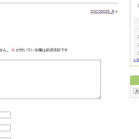
DSC00039_R
»
せん。
※
が付いている欄は必須項目です
« 