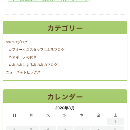
amicusブログ
アミークススタッフによるブログ
オギーノの食卓
為の為による為の為のブログ
ニュース＆トピックス
2026年8月
日
月
火
水
木
金
土
1
2
3
4
5
6
7
8