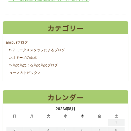
amicusブログ
アミークススタッフによるブログ
オギーノの食卓
為の為による為の為のブログ
ニュース＆トピックス
2026年8月
日
月
火
水
木
金
土
1
2
3
4
5
6
7
8