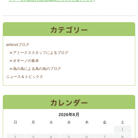
amicusブログ
アミークススタッフによるブログ
オギーノの食卓
為の為による為の為のブログ
ニュース＆トピックス
2026年8月
日
月
火
水
木
金
土
1
2
3
4
5
6
7
8