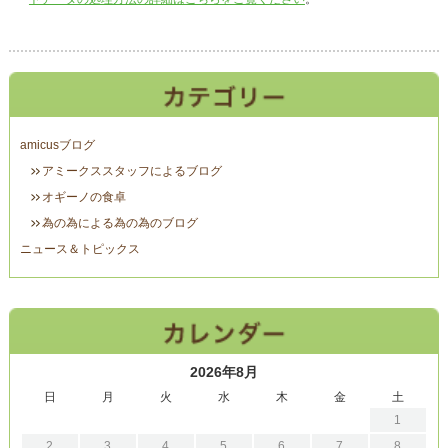
amicusブログ
アミークススタッフによるブログ
オギーノの食卓
為の為による為の為のブログ
ニュース＆トピックス
2026年8月
日
月
火
水
木
金
土
1
2
3
4
5
6
7
8