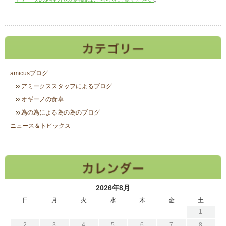
amicusブログ
アミークススタッフによるブログ
オギーノの食卓
為の為による為の為のブログ
ニュース＆トピックス
2026年8月
日
月
火
水
木
金
土
1
2
3
4
5
6
7
8