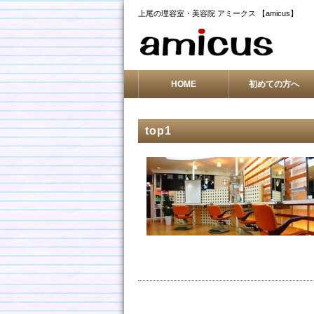
上尾の理容室・美容院 アミークス 【amicus】
HOME
初めての方へ
top1