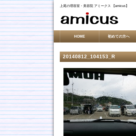
上尾の理容室・美容院 アミークス 【amicus】
HOME
初めての方へ
20140812_104153_R