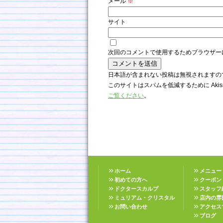
メール
※
サイト
次回のコメントで使用するためブラウザー
日本語が含まれない投稿は無視されますの
このサイトはスパムを低減するために Akis
ご覧ください
。
ホーム
メニュー
初めての方へ
クーポン
ドクタースカルプ
スタッフ
ミュリアム・クリスタル
店内の雰
お問い合わせ
アクセス
ブログ