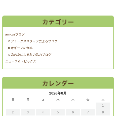
amicusブログ
アミークススタッフによるブログ
オギーノの食卓
為の為による為の為のブログ
ニュース＆トピックス
2026年8月
日
月
火
水
木
金
土
1
2
3
4
5
6
7
8