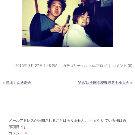
2015年 8月 27日 1:48 PM ｜ カテゴリー：
amicusブログ
｜
コメント (0)
«
野津くん送別会
第97回全国高校野球選手権大会
»
コメントを残す
メールアドレスが公開されることはありません。
※
が付いている欄は必
須項目です
コメント
※