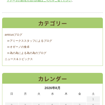
トデータの処理方法の詳細はこちらをご覧ください
。
amicusブログ
アミークススタッフによるブログ
オギーノの食卓
為の為による為の為のブログ
ニュース＆トピックス
2026年8月
日
月
火
水
木
金
土
1