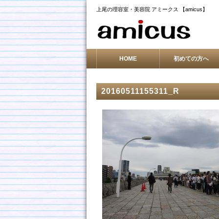
上尾の理容室・美容院 アミークス 【amicus】
HOME
初めての方へ
20160511155311_R