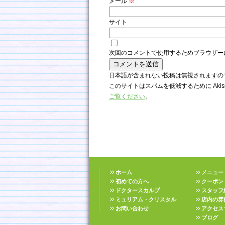
メール
※
サイト
次回のコメントで使用するためブラウザー
日本語が含まれない投稿は無視されますの
このサイトはスパムを低減するために Akis
ご覧ください
。
ホーム
メニュー
初めての方へ
クーポン
ドクタースカルプ
スタッフ
ミュリアム・クリスタル
店内の雰
お問い合わせ
アクセス
ブログ