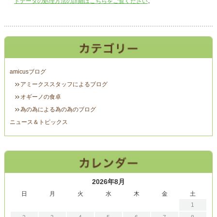
トデータの処理方法の詳細はこちらをご覧ください
。
amicusブログ
アミークススタッフによるブログ
オギーノの食卓
為の為による為の為のブログ
ニュース＆トピックス
2026年8月
日
月
火
水
木
金
土
1