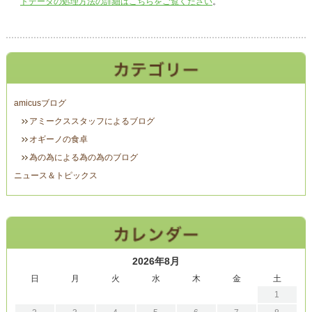
トデータの処理方法の詳細はこちらをご覧ください
。
amicusブログ
アミークススタッフによるブログ
オギーノの食卓
為の為による為の為のブログ
ニュース＆トピックス
2026年8月
日
月
火
水
木
金
土
1