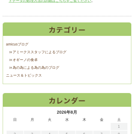
トデータの処理方法の詳細はこちらをご覧ください
。
amicusブログ
アミークススタッフによるブログ
オギーノの食卓
為の為による為の為のブログ
ニュース＆トピックス
2026年8月
日
月
火
水
木
金
土
1